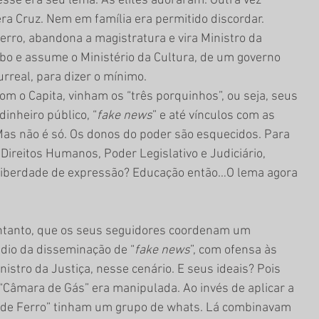
esse era seu lema. As elites adoraram. Outra vez 
ra Cruz. Nem em família era permitido discordar. 
erro, abandona a magistratura e vira Ministro da 
obo e assume o Ministério da Cultura, de um governo 
urreal, para dizer o mínimo.
om o Capita, vinham os “três porquinhos”, ou seja, seus 
inheiro público, “
fake news
” e até vínculos com as 
Mas não é só. Os donos do poder são esquecidos. Para 
Direitos Humanos, Poder Legislativo e Judiciário, 
a liberdade de expressão? Educação então…O lema agora 
entanto, que os seus seguidores coordenam um 
édio da disseminação de “
fake news
”, com ofensa às 
nistro da Justiça, nesse cenário. E seus ideais? Pois 
“Câmara de Gás” era manipulada. Ao invés de aplicar a 
o de Ferro” tinham um grupo de whats. Lá combinavam 