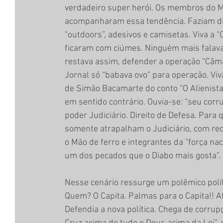
verdadeiro super herói. Os membros do Mi
acompanharam essa tendência. Faziam d
“outdoors”, adesivos e camisetas. Viva a 
ficaram com ciúmes. Ninguém mais falava 
restava assim, defender a operação “Câma
Jornal só “babava ovo” para operação. Vi
de Simão Bacamarte do conto “O Alienista
em sentido contrário. Ouvia-se: “seu corr
poder Judiciário. Direito de Defesa. Par
somente atrapalham o Judiciário, com recu
o Mão de ferro e integrantes da “força na
um dos pecados que o Diabo mais gosta”.
Nesse cenário ressurge um polêmico políti
Quem? O Capita. Palmas para o Capita!! Af
Defendia a nova política. Chega de corrupç