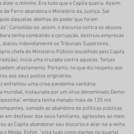
dizer o mínimo. Era tudo que o Capita queria. Assim, 
 de Ferro abandona o Ministério da Justiça. Sai 
apoio daquelas abelhas do poder que foram 
s”. Consolida-se, assim, o discurso contra os abusos 
bora tenha combatido a corrupção, destruiu empresas 
, atacou indevidamente os Tribunais Superiores, 
prio chefe do Ministério Público (escolhido pelo Capita 
dição), inicia uma cruzada contra aquelas “forças 
pedem afastamento. Portanto, no que diz respeito aos 
ros aos seus postos originários.
uz enfrentou uma crise pandemia sanitária 
ria mundial, instaurada por um vírus denominado Demo-
gripezinha”, embora tenha matado mais de 125 mil 
rompantes, somado ao abandono de políticas públicas 
s em desfavor dos seus familiares, agressões ao meio 
ou ao Capita abandonar seu discurso e aliar-se a velha 
lve o Meião. Enfim, “está tudo como dantes no quartel 