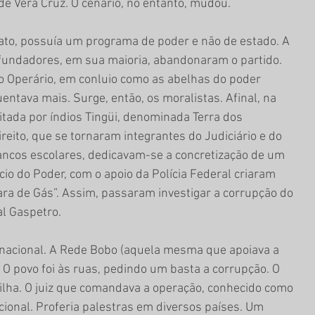
 de Vera Cruz. O cenário, no entanto, mudou.
fato, possuía um programa de poder e não de estado. A 
fundadores, em sua maioria, abandonaram o partido. 
o Operário, em conluio como as abelhas do poder 
ntava mais. Surge, então, os moralistas. Afinal, na 
bitada por índios Tingüi, denominada Terra dos 
reito, que se tornaram integrantes do Judiciário e do 
ancos escolares, dedicavam-se a concretização de um 
cio do Poder, com o apoio da Polícia Federal criaram 
a de Gás”. Assim, passaram investigar a corrupção do 
al Gaspetro.
nacional. A Rede Bobo (aquela mesma que apoiava a 
O povo foi às ruas, pedindo um basta a corrupção. O 
lha. O juiz que comandava a operação, conhecido como 
cional. Proferia palestras em diversos países. Um 