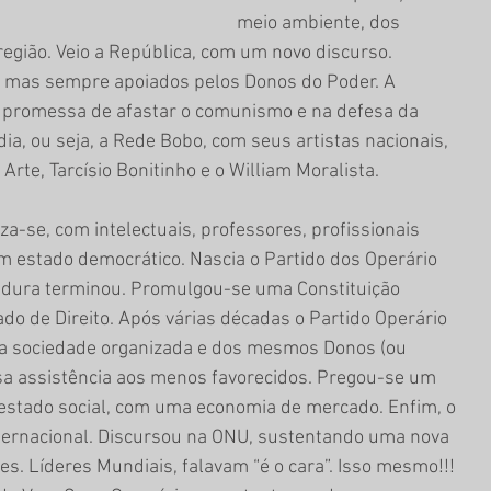
meio ambiente, dos 
região. Veio a República, com um novo discurso. 
, mas sempre apoiados pelos Donos do Poder. A 
a promessa de afastar o comunismo e na defesa da 
dia, ou seja, a Rede Bobo, com seus artistas nacionais, 
rte, Tarcísio Bonitinho e o William Moralista.
a-se, com intelectuais, professores, profissionais 
um estado democrático. Nascia o Partido dos Operário 
itadura terminou. Promulgou-se uma Constituição 
do de Direito. Após várias décadas o Partido Operário 
 da sociedade organizada e dos mesmos Donos (ou 
lsa assistência aos menos favorecidos. Pregou-se um 
estado social, com uma economia de mercado. Enfim, o 
ternacional. Discursou na ONU, sustentando uma nova 
s. Líderes Mundiais, falavam “é o cara”. Isso mesmo!!! 