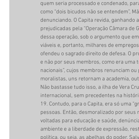
quem seria processado e condenado, para 
como “dois bicudos não se entendem”, Mão
denunciando. O Capita revida, ganhando 
prejudicadas pela “Operação Câmara de Gá
dessa operação, sob o argumento que em
viáveis e, portanto, milhares de empregos
ofendeu o sagrado direito de defesa. O pró
e não por seus membros, como era uma tra
nacionais”, cujos membros renunciam ou 
moralistas, uns retornam a academia, out
Não bastasse tudo isso, a ilha de Vera Cr
internacional, sem precedentes na histó
19. Contudo, para o Capita, era só uma “
pessoas. Então, desmoralizado por seus 
voltadas para educação e saúde, denúncia
ambiente e a liberdade de expressão, rest
política, ou seja, as abelhas do poder. Sa