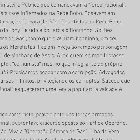
nistério Público que comandavam a “força nacional”, 
iscursos inflamados na Rede Bobo. Posavam em 
“Operação Câmara de Gás”. Os artistas da Rede Bobo, 
do Tony Peludo e do Tarcísio Bonitinho. Só lhes 
ra de Gás”, tanto que o William bonitinho, em seu 
va os Moralistas. Faziam inveja ao famoso personagem 
”, de Machado de Assis. Ai de quem se manifestasse 
upto”, “comunista” mesmo que integrante do próprio 
a quê? Precisamos acabar com a corrupção. Advogados 
rsos infinitos, privilegiando os corruptos. Sucede que 
cional” esqueceram uma lenda popular: “a vaidade é 
co carreirista, proveniente das forças armadas. 
inal, sustentava discurso oposto ao Partido Operário. 
ão. Viva a “Operação Câmara de Gás”. “Ilha de Vera 