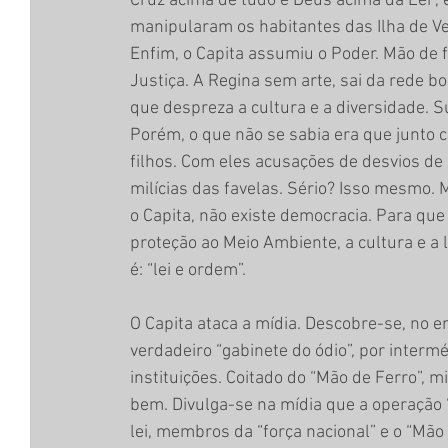
Cruz acima de tudo e Deus acima da Lei”, 
manipularam os habitantes das Ilha de Ve
Enfim, o Capita assumiu o Poder. Mão de f
Justiça. A Regina sem arte, sai da rede b
que despreza a cultura e a diversidade. S
Porém, o que não se sabia era que junto c
filhos. Com eles acusações de desvios de d
milícias das favelas. Sério? Isso mesmo. 
o Capita, não existe democracia. Para que 
proteção ao Meio Ambiente, a cultura e 
é: “lei e ordem”.
O Capita ataca a mídia. Descobre-se, no 
verdadeiro “gabinete do ódio”, por interm
instituições. Coitado do “Mão de Ferro”, mi
bem. Divulga-se na mídia que a operação 
lei, membros da “força nacional” e o “Mã