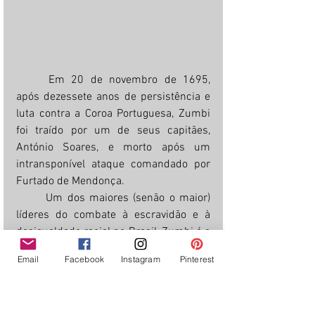
	Em 20 de novembro de 1695, 
após dezessete anos de persistência e 
luta contra a Coroa Portuguesa, Zumbi 
foi traído por um de seus capitães, 
António Soares, e morto após um 
intransponível ataque comandado por 
Furtado de Mendonça.
	Um dos maiores (senão o maior) 
líderes do combate à escravidão e à 
desigualdade racial no Brasil, Zumbi é o 
principal símbolo nacional do 
Email
Facebook
Instagram
Pinterest
movimento de resistência negra, sendo, 
desde 1996, considerado herói 
nacional, através da Lei Federal nº 