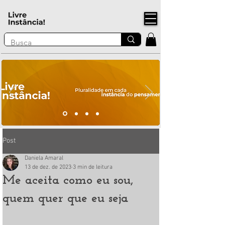
Post
Daniela Amaral
13 de dez. de 2023
3 min de leitura
Me aceita como eu sou,
quem quer que eu seja