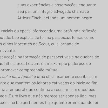
suas experiências e observações enquanto 
seu pai, um íntegro advogado chamado 
Atticus Finch, defende um homem negro 
s raciais da época, oferecendo uma profunda reflexão 
dade. Lee explora de forma perspicaz, temas como 
 olhos inocentes de Scout, cuja jornada de 
omovente.
 educação na formação de perspectivas e na quebra de 
eus filhos, Scout e Jem, é um exemplo poderoso de 
e promover compreensão mútua.
O sol é para todos
” é uma obra ricamente escrita, com 
te que mantém os leitores cativados do início ao fim. 
ria atemporal que continua a ressoar com questões 
dade. É um livro que não merece ser apenas lido, mas 
ições são tão pertinentes hoje quanto eram quando foi 