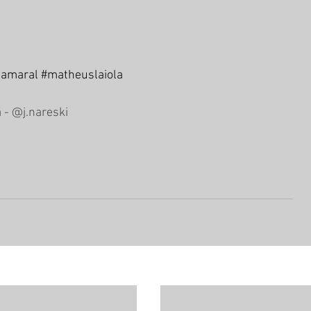
aamaral
#matheuslaiola
 - @j.nareski