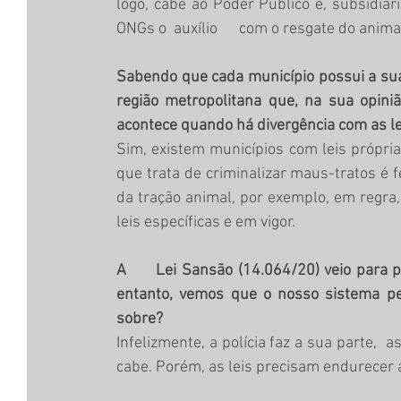
logo, cabe ao Poder Público e, subsidiar
ONGs o  auxílio      com o resgate do animal
Sabendo que cada município possui a sua
região metropolitana que, na sua opini
acontece quando há divergência com as le
Sim, existem municípios com leis próprias
que trata de criminalizar maus-tratos é fe
da tração animal, por exemplo, em regra, 
leis específicas e em vigor. 
A      Lei Sansão (14.064/20) veio para 
entanto, vemos que o nosso sistema pen
sobre?
Infelizmente, a polícia faz a sua parte,  
cabe. Porém, as leis precisam endurecer 