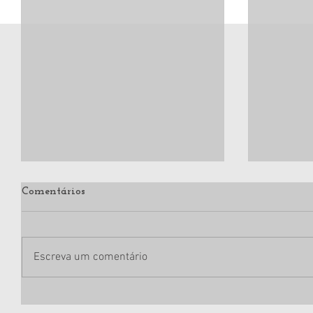
Comentários
Escreva um comentário
Um conto
A Guerra de Pandora