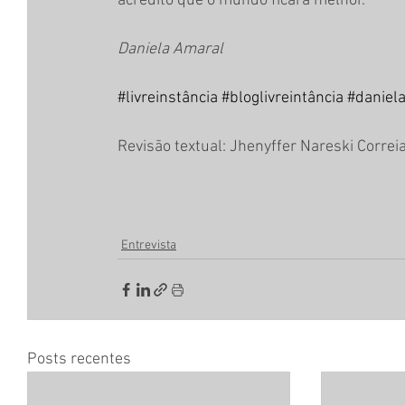
acredito que o mundo ficará melhor.
Daniela Amaral
#livreinstância
#bloglivreintância
#daniel
Revisão textual: Jhenyffer Nareski Correia
Entrevista
Posts recentes