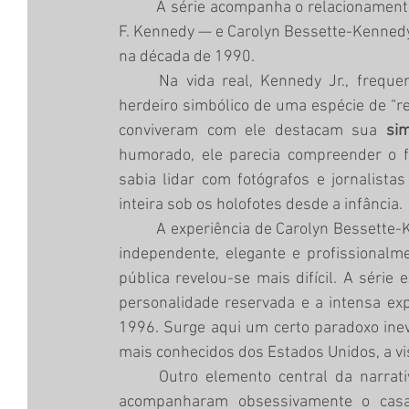
	A série acompanha o relacionamento entre John F. Kennedy Jr. — filho do presidente John 
F. Kennedy — e Carolyn Bessette-Kennedy, 
na década de 1990.
	Na vida real, Kennedy Jr., frequentemente chamado de “John John”, era visto como o 
herdeiro simbólico de uma espécie de “r
conviveram com ele destacam sua 
sim
humorado, ele parecia compreender o 
sabia lidar com fotógrafos e jornalista
inteira sob os holofotes desde a infância.
	A experiência de Carolyn Bessette-Kennedy, porém, foi distinta. Embora fosse uma mulher 
independente, elegante e profissionalm
pública revelou-se mais difícil. A série
personalidade reservada e a intensa ex
1996. Surge aqui um certo paradoxo inev
mais conhecidos dos Estados Unidos, a vis
	Outro elemento central da narrativa é o papel da imprensa sensacionalista. Paparazzi 
acompanharam obsessivamente o casal,