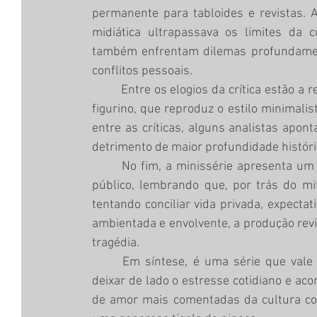
permanente para tabloides e revistas. A
midiática ultrapassava os limites da 
também enfrentam dilemas profundament
conflitos pessoais.
	Entre os elogios da crítica estão a reconstituição estética dos anos 1990 e o cuidado com o 
figurino, que reproduz o estilo minimali
entre as críticas, alguns analistas apo
detrimento de maior profundidade históri
	No fim, a minissérie apresenta um retrato de um amor vivido sob permanente escrutínio 
público, lembrando que, por trás do mit
tentando conciliar vida privada, expectat
ambientada e envolvente, a produção revi
tragédia.
	Em síntese, é uma série que vale a pena assistir: um bom programa para desacelerar, 
deixar de lado o estresse cotidiano e ac
de amor mais comentadas da cultura c