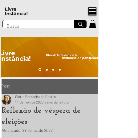
Post
Glória Farracha de Castro
11 de nov. de 2020
3 min de leitura
Reflexão de véspera de
eleições
Atualizado:
29 de jul. de 2022