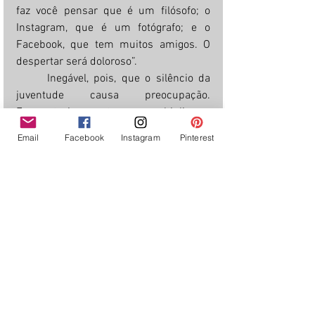
faz você pensar que é um filósofo; o 
Instagram, que é um fotógrafo; e o 
Facebook, que tem muitos amigos. O 
despertar será doloroso”.
	Inegável, pois, que o silêncio da 
juventude causa preocupação. 
Enquanto isso, outra vez, multiplicam-
se ditadores, transgressões ao meio 
Email
Facebook
Instagram
Pinterest
ambiente, guerras e corrupção. 
Carlos Alberto Farracha de Castro 