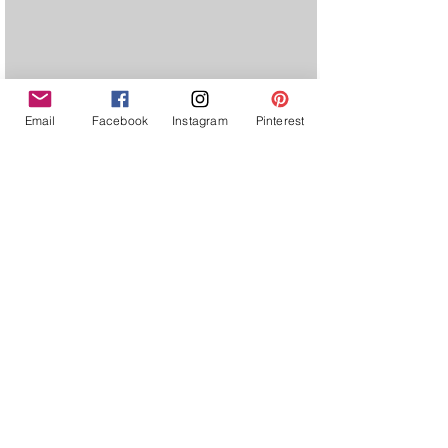
Clube do Livro Livre Instância!
Email
Facebook
Instagram
Pinterest
Ver tudo
Posts recentes