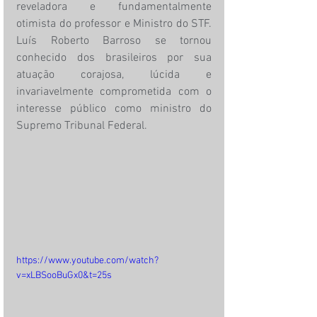
reveladora e fundamentalmente 
otimista do professor e Ministro do STF. 
Luís Roberto Barroso se tornou 
conhecido dos brasileiros por sua 
atuação corajosa, lúcida e 
invariavelmente comprometida com o 
interesse público como ministro do 
Supremo Tribunal Federal.
https://www.youtube.com/watch?
v=xLBSooBuGx0&t=25s