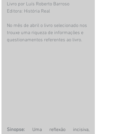
Livro por Luís Roberto Barroso
Editora: História Real
No mês de abril o livro selecionado nos 
trouxe uma riqueza de informações e 
questionamentos referentes ao livro.
Sinopse:
Uma reflexão incisiva, 