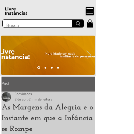
Post
Convidados
2 de abr.
2 min de leitura
As Margens da Alegria e o
Instante em que a Infância
se Rompe